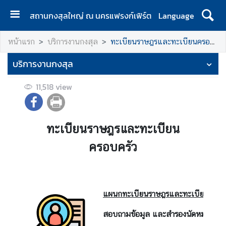
สถานกงสุลใหญ่ ณ นครแฟรงก์เฟิร์ต
Language
ห
หน้าแรก
บริการงานกงสุล
ทะเบียนราษฎรและทะเบียนครอบครัว
น้
า
บริการงานกงสุล
แ
ร
11,518
view
ก
ป
ร
ทะเบียนราษฎรและทะเบียน
ะ
ครอบครัว
ก
า
ศ
แผนกทะเบียนราษฎรและทะเบียนครอบ
ข้
สอบถามข้อมูล และสำรองนัดหมาย:
อ