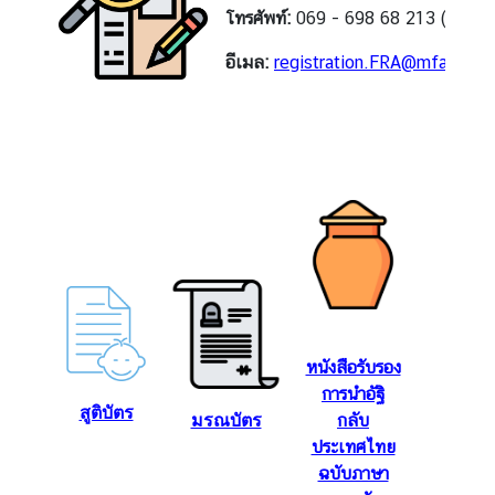
มู
โทรศัพท์:
069 - 698 68 213 (วันจันทร
ล
อีเมล:
registration.FRA@mfa.go.th
ทั่
ว
ไ
ป
บ
ริ
ก
า
ร
ง
หนังสือรับรอง
า
การนำอัฐิ
น
สูติบัตร
มรณบัตร
กลับ
ก
ประเทศไทย
ง
ฉบับภาษา
สุ