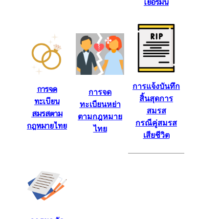
เยอรมัน
ล
คำ
แ
น
ะ
นำ
การแจ้งบันทึก
การจด
การจด
สิ้นสุดการ
ทะเบียน
ทะเบียนหย่า
สมรส
สมรสตาม
ป
ตามกฎหมาย
กรณีคู่สมรส
ร
กฎหมายไทย
ไทย
เสียชีวิต
ะ
ช
า
สั
ม
พั
น