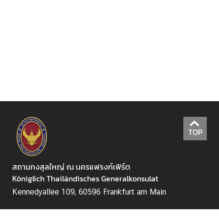
ล
คำ
แ
น
ะ
นำ
ป
ร
TOP
ะ
ช
า
สถานกงสุลใหญ่ ณ นครแฟรงก์เฟิร์ต
สั
Königlich Thailändisches Generalkonsulat
ม
Kennedyallee 109, 60596 Frankfurt am Main
พั
น
จันทร์-ศุกร์