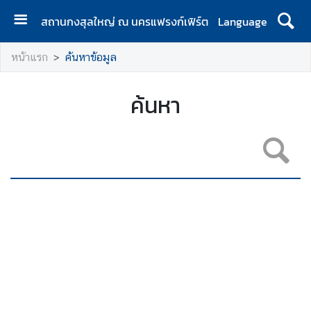
สถานกงสุลใหญ่ ณ นครแฟรงก์เฟิร์ต
Language
ห
หน้าแรก
ค้นหาข้อมูล
น้
า
แ
ค้นหา
ร
ก
ป
ร
ะ
ก
า
ศ
ข้
อ