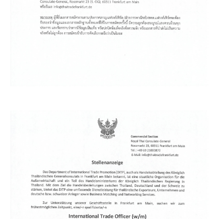
ธ์
ติ
ด
ต่
อ
เ
ร
า