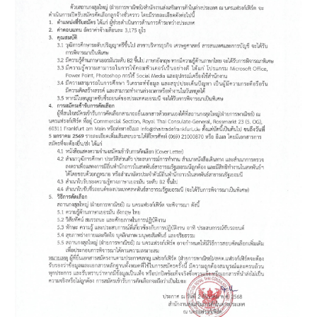
มู
ล
ทั่
ว
ไ
ป
บ
ริ
ก
า
ร
ง
า
น
ก
ง
สุ