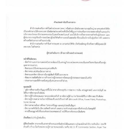
ล
คำ
แ
น
ะ
นำ
ป
ร
ะ
ช
า
สั
ม
พั
น