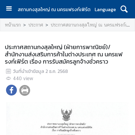
สถานกงสุลใหญ่ ณ นครแฟรงก์เฟิร์ต
Language
ห
หน้าแรก
ประกาศ
ประกาศสถานกงสุลใหญ่ ณ นครแฟรงก์เฟิร์ต
น้
า
แ
ประกาศสถานกงสุลใหญ่ (ฝ่ายการพาณิชย์)/
ร
สำนักงานส่งเสริมการค้าในต่างประเทศ ณ นครแฟ
ก
รงก์เฟิร์ต เรื่อง การรับสมัครลูกจ้างชั่วคราว
ป
วันที่นำเข้าข้อมูล
2 ธ.ค. 2568
ร
440
view
ะ
ก
า
ศ
ข้
อ