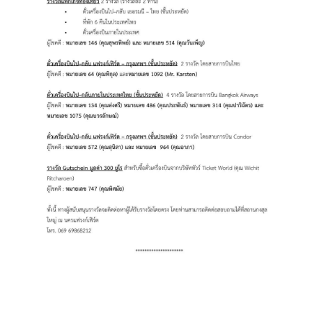
มู
ล
ทั่
ว
ไ
ป
บ
ริ
ก
า
ร
ง
า
น
ก
ง
สุ