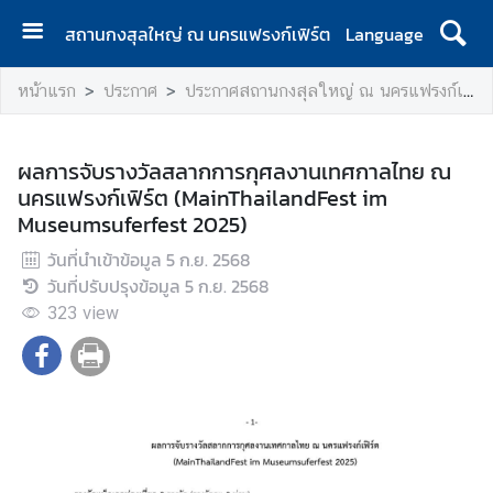
สถานกงสุลใหญ่ ณ นครแฟรงก์เฟิร์ต
Language
ห
หน้าแรก
ประกาศ
ประกาศสถานกงสุลใหญ่ ณ นครแฟรงก์เฟิร์ต
น้
า
แ
ผลการจับรางวัลสลากการกุศลงานเทศกาลไทย ณ
ร
นครแฟรงก์เฟิร์ต (MainThailandFest im
ก
Museumsuferfest 2025)
ป
วันที่นำเข้าข้อมูล
5 ก.ย. 2568
ร
วันที่ปรับปรุงข้อมูล
5 ก.ย. 2568
ะ
323
view
ก
า
ศ
ข้
อ