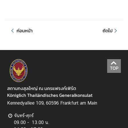
ล
คำ
แ
ก่อนหน้า
ถัดไป
น
ะ
นำ
ป
TOP
ร
ะ
ช
สถานกงสุลใหญ่ ณ นครแฟรงก์เฟิร์ต
า
Königlich Thailändisches Generalkonsulat
สั
Kennedyallee 109, 60596 Frankfurt am Main
ม
พั
จันทร์-ศุกร์
น
09.00 - 13.00 น.