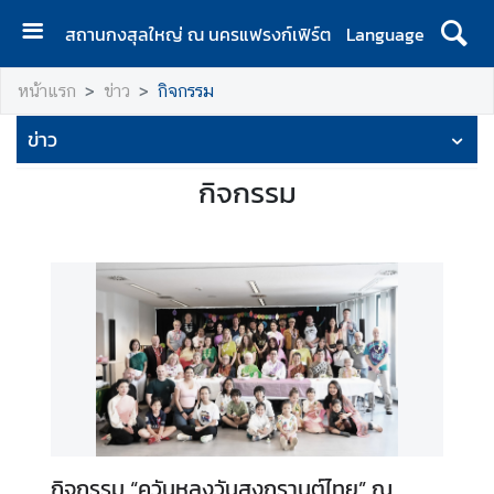
สถานกงสุลใหญ่ ณ นครแฟรงก์เฟิร์ต
Language
ห
หน้าแรก
ข่าว
กิจกรรม
น้
า
ข่าว
แ
ร
กิจกรรม
ก
ป
ร
ะ
ก
า
ศ
ข้
อ
กิจกรรม “ควันหลงวันสงกรานต์ไทย” ณ