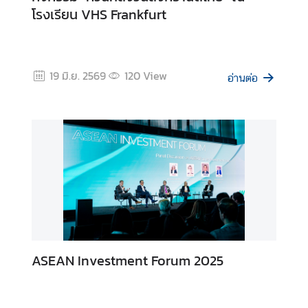
มู
โรงเรียน VHS Frankfurt
ล
ทั่
ว
ไ
19 มิ.ย. 2569
120
View
อ่านต่อ
ป
บ
ริ
ก
า
ร
ง
า
น
ASEAN Investment Forum 2025
ก
ง
สุ