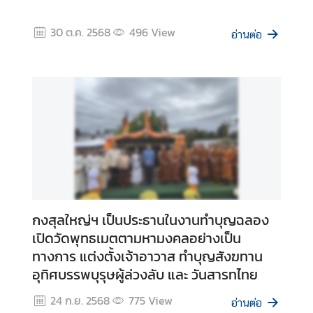
ล
30 ต.ค. 2568
496
View
อ่านต่อ
คำ
แ
น
ะ
นำ
ป
ร
ะ
ช
กงสุลใหญ่ฯ เป็นประธานในงานทำบุญฉลอง
า
เปิดวัดพุทธเมตตามหามงคลอย่างเป็น
สั
ทางการ แต่งตั้งเจ้าอาวาส ทำบุญสังฆทาน
ม
อุทิศบรรพบุรุษผู้ล่วงลับ และ วันสารทไทย
พั
น
24 ก.ย. 2568
775
View
อ่านต่อ