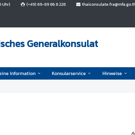
0 Uhr)
(+49) 69-69 86 8 228
thaiconsulate.fra@mfa.go.t
isches Generalkonsulat
eine Information
Konsularservice
Hinweise