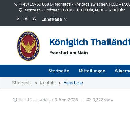
(+49) 69-69 868 0 (Montags - Freitags zwischen 14.00 - 17.0
Montags - Freitags 09.00 - 13.00 Uhr, 14.00 - 17.00 Uhr
A
A
Language
A
S
t
a
Königlich Thailänd
r
t
Frankfurt am Main
s
e
i
Startseite
Mitteilungen
Allgem
t
e
Startseite
Kontakt
Feiertage
M
วันที่ปรับปรุงข้อมูล
9 Apr. 2026
|
9,272
view
i
t
t
e
i