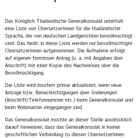
l
u
n
Das Königlich Thailändische Generalkonsulat unterhält
g
eine Liste von ÜbersetzerInnen für die thailändische
e
Sprache, die von deutschen Landgerichten bevollmächtigt
n
sind. Das heißt, in diese Liste werden nur bevollmächtigte
ÜbersetzerInnen aufgenommen. Die Aufnahme erfolgt
A
auf eigenen formlosen Antrag (u. a. mit Angaben über
l
Anschrift) mit einer Kopie des Nachweises über die
l
Bevollmächtigung.
g
e
Die Liste wird insofern primär aktualisiert, wenn neue
m
Anträge bzw. Benachrichtigungen über Änderungen
e
(Anschrift/Telefonnummer etc.) beim Generalkonsulat und
i
beim Webmaster eingegangen sind.
n
Das Generalkonsulat möchte an dieser Stelle ausdrücklich
e
darauf hinweisen, dass das Generalkonsulat in keiner
I
geschäftlichen Verbindung zu diesen ÜbersetzerInnen
n