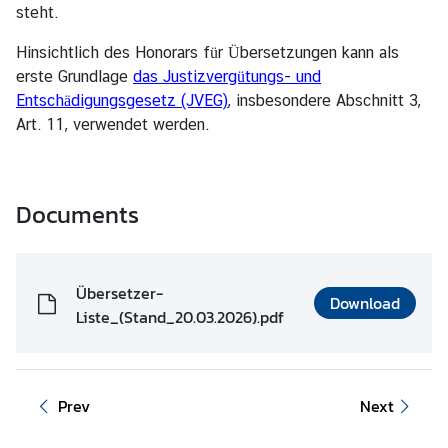
steht.
f
o
Hinsichtlich des Honorars für Übersetzungen kann als
r
erste Grundlage
das Justizvergütungs- und
m
Entschädigungsgesetz (JVEG)
, insbesondere Abschnitt 3,
a
Art. 11, verwendet werden.
t
i
o
Documents
n
K
Übersetzer-
o
Download
Liste_(Stand_20.03.2026).pdf
n
s
u
l
Prev
Next
a
r