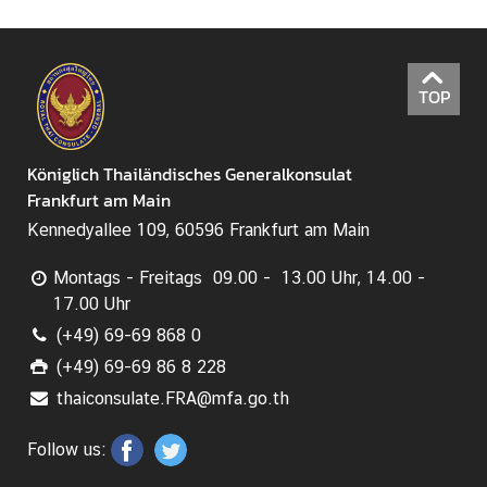
s
e
r
TOP
v
i
c
Königlich Thailändisches Generalkonsulat
e
Frankfurt am Main
Kennedyallee 109, 60596 Frankfurt am Main
H
i
Montags - Freitags 09.00 - 13.00 Uhr, 14.00 -
n
17.00 Uhr
w
(+49) 69-69 868 0
e
(+49) 69-69 86 8 228
i
thaiconsulate.FRA@mfa.go.th
s
e
Follow us: