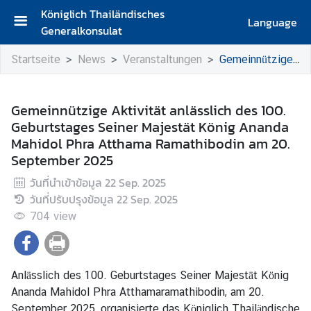
Königlich Thailändisches
Language
Generalkonsulat
S
Startseite
News
Veranstaltungen
Gemeinnützige Aktivität anlässlich des 100. Geburtstages Seiner Majestät König Ananda Mahidol Phra Atthama Ramathibodin am 20. September 2025
t
a
r
Gemeinnützige Aktivität anlässlich des 100.
t
Geburtstages Seiner Majestät König Ananda
s
Mahidol Phra Atthama Ramathibodin am 20.
e
September 2025
i
t
วันที่นำเข้าข้อมูล
22 Sep. 2025
e
วันที่ปรับปรุงข้อมูล
22 Sep. 2025
704
view
M
i
t
t
Anlässlich des 100. Geburtstages Seiner Majestät König
e
Ananda Mahidol Phra Atthamaramathibodin, am 20.
i
September 2025, organisierte das Königlich Thailändische