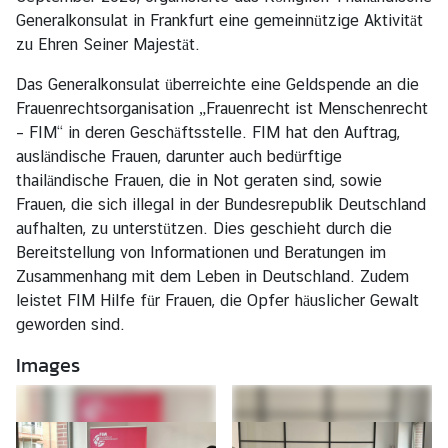
l
Generalkonsulat in Frankfurt eine gemeinnützige Aktivität
u
zu Ehren Seiner Majestät.
n
Das Generalkonsulat überreichte eine Geldspende an die
g
Frauenrechtsorganisation „Frauenrecht ist Menschenrecht
e
– FIM“ in deren Geschäftsstelle. FIM hat den Auftrag,
n
ausländische Frauen, darunter auch bedürftige
A
thailändische Frauen, die in Not geraten sind, sowie
l
Frauen, die sich illegal in der Bundesrepublik Deutschland
l
aufhalten, zu unterstützen. Dies geschieht durch die
g
Bereitstellung von Informationen und Beratungen im
e
Zusammenhang mit dem Leben in Deutschland. Zudem
m
leistet FIM Hilfe für Frauen, die Opfer häuslicher Gewalt
e
geworden sind.
i
Images
n
e
I
n