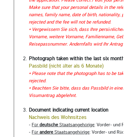
s
Make sure that your personal details in the relevant fie
e
names, family name, date of birth, nationality, passpo
r
rejected and the fee will not be refunded.
v
* Vergewissern Sie sich, dass Ihre persönlichen Dat
i
Vorname, weitere Vorname, Familienname, Geburtsdat
c
Reisepassnummer. Andernfalls wird Ihr Antrag abgeleh
e
Photograph taken within the last six months
Passbild (nicht älter als 6 Monate)
H
* Please note that the photograph has to be taken in a
i
rejected.
n
* Beachten Sie bitte, dass das Passbild in einer a
w
Visumantrag abgelehnt.
e
i
Document indicating current location
s
Nachweis des Wohnsitzes
e
-
Für
deutsche
Staatsangehörige
: Vorder- und Rücks
-
Für
andere
Staatsangehörige
: Vorder- und Rückseite