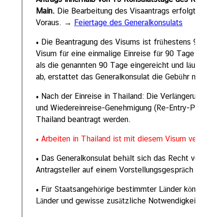
t
Main.
Die Bearbeitung des Visaantrags erfolgt nur i
Voraus. →
Feiertage des Generalkonsulats
• Die Beantragung des Visums ist frühestens 90 Tag
Visum für eine einmalige Einreise für 90 Tage ab de
als die genannten 90 Tage eingereicht und läuft som
ab, erstattet das Generalkonsulat die Gebühr nicht
• Nach der Einreise in Thailand: Die Verlängerung de
und Wiedereinreise-Genehmigung (Re-Entry-Permit)
Thailand beantragt werden.
• Arbeiten in Thailand ist mit diesem Visum verbote
• Das Generalkonsulat behält sich das Recht vor, b
Antragsteller auf einem Vorstellungsgespräch einzu
• Für Staatsangehörige bestimmter Länder können zu
Länder und gewisse zusätzliche Notwendigkeiten zu ü