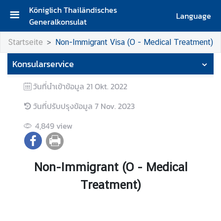
Königlich Thailändisches
Language
Generalkonsulat
S
Startseite
Non-Immigrant Visa (O - Medical Treatment)
t
a
Konsularservice
r
t
วันที่นำเข้าข้อมูล
21 Okt. 2022
s
e
วันที่ปรับปรุงข้อมูล
7 Nov. 2023
i
4,849
view
t
e
M
Non-Immigrant (O - Medical
i
t
Treatment)
t
e
i