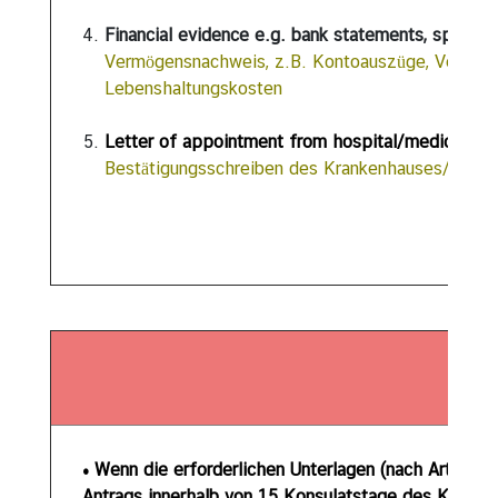
N
Financial evidence e.g. bank statements, sponsor
e
Vermögensnachweis, z.B. Kontoauszüge, Verpflic
u
Lebenshaltungskosten
i
g
Letter of appointment from hospital/medical cen
k
Bestätigungsschreiben des Krankenhauses/mediz
e
i
t
e
n
K
o
H
n
t
a
• Wenn die erforderlichen Unterlagen (nach Art des V
k
Antrags innerhalb von 15 Konsulatstage des Königlic