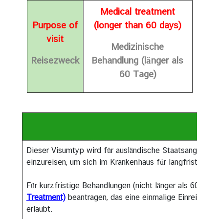
l
Medical treatment
u
Purpose of
(longer than 60 days)
n
visit
g
Medizinische
e
Reisezweck
Behandlung (länger als
n
60 Tage)
A
l
l
g
Vora
e
m
Dieser Visumtyp wird für ausländische Staatsangehörige
e
einzureisen, um sich im Krankenhaus für langfristige m
i
n
Für kurzfristige Behandlungen (nicht länger als 60 Tage
e
Treatment)
beantragen, das eine einmalige Einreise n
I
erlaubt.
n