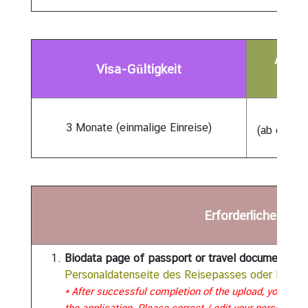
f
o
r
Aufen
m
Visa-Gültigkeit
a
t
i
90 Ta
o
3 Monate (einmalige Einreise)
(ab dem e
n
K
o
Erforderliche Unt
n
s
u
Biodata page of passport or travel document
l
Personaldatenseite des Reisepasses oder Reis
a
* After successful completion of the upload, your biog
r
the application. Please correct / edit your personal inf