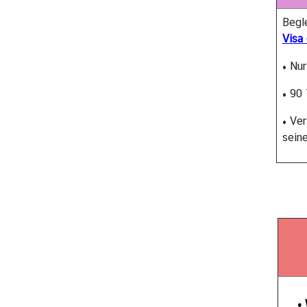
t
Begle
Visa 
• Nur
• 90
• Ve
seine
•