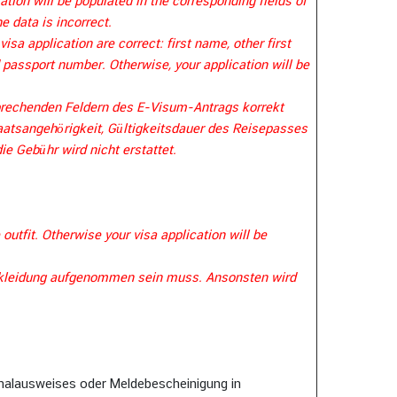
ation will be populated in the corresponding fields of
he data is incorrect.
visa application are correct: first name, other first
d passport number. Otherwise, your application will be
sprechenden Feldern des E-Visum-Antrags korrekt
atsangehörigkeit, Gültigkeitsdauer des Reisepasses
e Gebühr wird nicht erstattet.
outfit. Otherwise your visa application will be
Bekleidung aufgenommen sein muss. Ansonsten wird
onalausweises oder Meldebescheinigung in