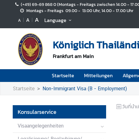
(+49) 69-69 868 0 (Montags - Freitags zwischen 14.00 - 17.0
Montags - Freitags 09.00 - 13.00 Uhr, 14.00 - 17.00 Uhr
A
A
Language
A
S
t
a
Königlich Thailänd
r
t
Frankfurt am Main
s
e
i
Startseite
Mitteilungen
Allgem
t
e
Startseite
Non-Immigrant Visa (B - Employment)
M
วันที่นำเ
i
Konsularservice
t
t
Visaangelegenheiten
e
i
Legalisierung/ Beglaubigung/