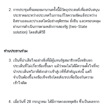
ล
การประชุมที่รอคอยมานานครั้งนี้มีวัตถุประสงค์เพื่อสนับสนุน
ประชาคมระหว่างประเทศในการแก้ไขความขัดแย้งระหว่าง
คำ
อิสราเอลและปาเลสไตน์อย่างยุติธรรม ยั่งยืน และครอบคลุม
แ
ผ่านการดำเนินการตามหลักการสองรัฐ (two-State
น
solution) โดยสันติวิธี
ะ
นำ
ท่านประธานร่วม
ป
ร
เป็นที่น่าเสียใจอย่างยิ่งที่มีผู้แทนรัฐสมาชิกหนึ่งหยิบยก
ะ
ประเด็นที่ไม่เกี่ยวข้องขึ้นมา แม้ว่าผมไม่ได้มีความตั้งใจที่จะ
ช
นำประเด็นทวิภาคีดังกล่าวเข้าสู่เวทีที่สำคัญแห่งนี้ แต่ก็
า
จำเป็นต้องชี้แจงข้อเท็จจริงโดยสังเขปเพื่อป้องกันความ
สั
เข้าใจผิด
ม
พั
น
เมื่อวันที่ 28 กรกฎาคม ได้มีการตกลงหยุดยิง ซึ่งเป็นผลจาก