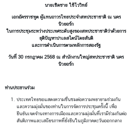
มู
นายเชิดชาย ใช้ไววิทย์
ล
เอกอัครราชทูต ผู้แทนถาวรไทยประจำสหประชาชาติ ณ นคร
ทั่
ว
นิวยอร์ก
ในการประชุมระหว่างประเทศระดับสูงของสหประชาชาติว่าด้วยการ
ไ
ป
ยุติปัญหาปาเลสไตน์โดยสันติ
และการดำเนินการตามหลักการสองรัฐ
วันที่ 30 กรกฎาคม 2568 ณ สำนักงานใหญ่สหประชาชาติ นคร
บ
ริ
นิวยอร์ก
ก
า
ร
ท่านประธานร่วม
ง
า
ประเทศไทยขอแสดงความชื่นชมต่อความพยายามร่วมกัน
น
และความมุ่งมั่นของท่านในการจัดการประชุมครั้งนี้ เพื่อ
ก
ยืนยันเจตจำนงทางการเมืองและความมุ่งมั่นที่เรามีร่วมกันต่อ
ง
สันติภาพและเสถียรภาพที่ยั่งยืนในภูมิภาคตะวันออกกลาง
สุ