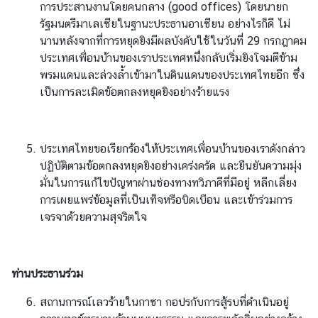
ธ์
การประสานงานโดยคนกลาง (good offices) โดยนายก
รัฐมนตรีมาเลเซียในฐานะประธานอาเซียน อย่างไรก็ดี ไม่
นานหลังจากที่การหยุดยิงมีผลบังคับใช้ในวันที่ 29 กรกฎาคม
ติ
ประเทศเพื่อนบ้านของเราประเทศหนึ่งกลับเริ่มยิงโจมตีข้าม
ด
พรมแดนและล่วงล้ำเข้ามาในดินแดนของประเทศไทยอีก ซึ่ง
ต่
เป็นการละเมิดข้อตกลงหยุดยิงอย่างร้ายแรง
อ
เ
ร
า
ประเทศไทยขอเรียกร้องให้ประเทศเพื่อนบ้านของเราดังกล่าว
ปฏิบัติตามข้อตกลงหยุดยิงอย่างเคร่งครัด และยืนยันความมุ่ง
มั่นในการแก้ไขปัญหาผ่านช่องทางทวิภาคีที่มีอยู่ หลีกเลี่ยง
การเผยแพร่ข้อมูลที่เป็นเท็จหรือบิดเบือน และเข้าร่วมการ
เจรจาด้วยความสุจริตใจ
ท่านประธานร่วม
สถานการณ์เลวร้ายในกาซา กอปรกับการสู้รบที่ดำเนินอยู่