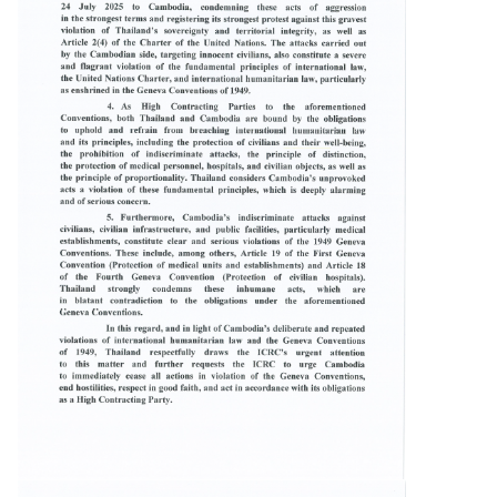
ล
คำ
แ
น
ะ
นำ
ป
ร
ะ
ช
า
สั
ม
พั
น