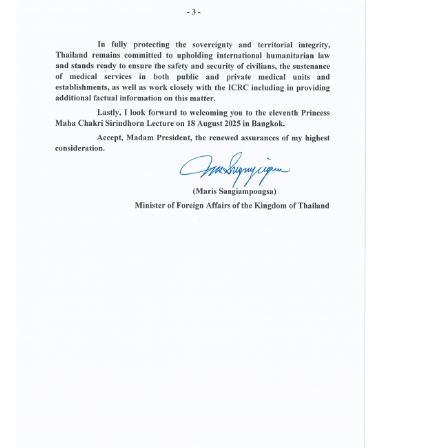
ธ์
ติ
ด
ต่
อ
เ
ร
า