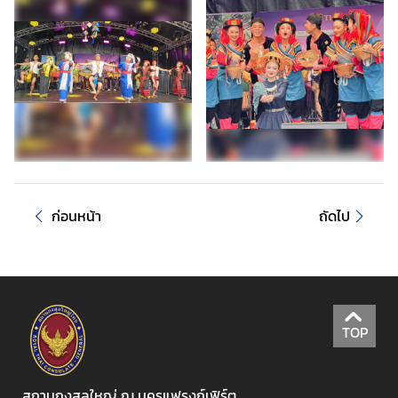
ธ์
ติ
ด
ต่
อ
เ
ร
า
ก่อนหน้า
ถัดไป
TOP
สถานกงสุลใหญ่ ณ นครแฟรงก์เฟิร์ต