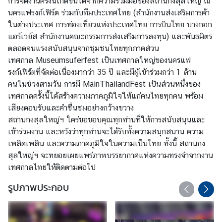
การจัดงานครั้งนี้เกิดขึ้นได้จากความร่วมมือของสถานกงสุลใหญ่ ณ
ล
นครแฟรงก์เฟิร์ต ร่วมกับทีมประเทศไทย (สำนักงานส่งเสริมการค้า
ในต่างประเทศ การท่องเที่ยวแห่งประเทศไทย การบินไทย บางกอก
แอร์เวย์ส สำนักงานคณะกรรมการส่งเสริมการลงทุน) และพันธมิตร
คำ
ตลอดจนแรงสนับสนุนจากชุมชนไทยทุกภาคส่วน
แ
เทศกาล Museumsuferfest เป็นเทศกาลใหญ่ของนครแฟ
น
รงก์เฟิร์ตที่จัดต่อเนื่องมากว่า 35 ปี และมีผู้เข้าร่วมกว่า 1 ล้าน
ะ
คนในช่วงสามวัน การมี MainThailandFest เป็นส่วนหนึ่งของ
นำ
เทศกาลครั้งนี้ได้สร้างความภาคภูมิใจให้แก่คนไทยทุกคน พร้อม
เสียงตอบรับและคำชื่นชมอย่างกว้างขวาง
ป
สถานกงสุลใหญ่ฯ ใคร่ขอขอบคุณทุกท่านที่ให้การสนับสนุนและ
ร
เข้าร่วมงาน และหวังว่าทุกท่านจะได้รับทั้งความสนุกสนาน ความ
ะ
เพลิดเพลิน และความภาคภูมิใจในความเป็นไทย ทั้งนี้ สถานกง
ช
สุลใหญ่ฯ จะทยอยเผยแพร่ภาพบรรยากาศแห่งความทรงจำจากงาน
า
เทศกาลไทยให้ติดตามต่อไป
สั
รูปภาพประกอบ
ม
พั
น