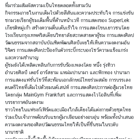
มู
ที่มาร่วมสัมผัสความเป็นไทยตลอดทั้งสามวัน
ล
กิจกรรมภายในงานเต็มไปด้วยสีสันและความประทับใจ การแข่งขัน
ทั่
ชกมวยเรียกผู้ชมเต็มพื้นที่ด้านหน้าเวที การแสดงของ SuperLek
ว
เกียรติหมู่เก้า สร้างความตื่นเต้นเร้าใจ การแสดงโขนเยาวชนโดย
ไ
โรงเรียนกรุงเทพคริสเตียนวิทยาลัยสะกดสายตาผู้ชม การแสดงศิลป
ป
วัฒนธรรมจากสถาบันบัณฑิตพัฒนศิลป์เผยให้เห็นความงดงามอัน
วิจิตร การแสดงศิลปะป้องกันตัวกระบี่กระบองโชว์ความแข็งแกร่ง
และความชำนาญ
บ
ผู้ชมยังได้เพลิดเพลินกับการขับร้องเพลงโดย หนึ่ง รุ่งทิวา
ริ
อำนวยศิลป์ เตอร์ อาร์สยาม แหม่มปานามา และฟักทอง ปานามา
ก
การแสดงแฟชั่นโชว์ที่สะท้อนเอกลักษณ์ไทยร่วมสมัย การบรรเลง
า
ดนตรีไทยที่เต็มไปด้วยมนต์เสน่ห์ การแสดงศิลปะการต่อสู้มวยไทย
ร
โดยกลุ่ม MainGym Frankfurt และการแสดงไวโอลินที่เพิ่ม
ง
บรรยากาศอันงดงาม
า
ชาวไทยในแฟรงก์เฟิร์ตและเมืองใกล้เคียงได้แต่งกายด้วยชุดไทย
น
ร่วมเป็นเจ้าภาพต้อนรับแขกผู้มาเยือนอย่างอบอุ่น พร้อมทั้งนำเสนอ
ก
ความงดงามของศิลปวัฒนธรรมไทยให้เป็นที่ชื่นชมในระดับ
ง
นานาชาติ
สุ