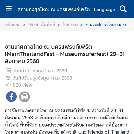
สถานกงสุลใหญ่ ณ นครแฟรงก์เฟิร์ต
Language
ห
หน้าแรก
ประชาสัมพันธ์
กิจกรรม
งานเทศกาลไทย ณ นครแฟรงก์เฟิร์ต (MainThailandFest - Museumsuferfest) 29–31 สิงหาคม 2568
น้
า
แ
งานเทศกาลไทย ณ นครแฟรงก์เฟิร์ต
ร
(MainThailandFest - Museumsuferfest) 29–31
ก
สิงหาคม 2568
ป
วันที่นำเข้าข้อมูล
1 ก.ย. 2568
ร
วันที่ปรับปรุงข้อมูล
1 ก.ย. 2568
ะ
828
view
ก
า
ศ
การจัดงานเทศกาลไทย ณ นครแฟรงก์เฟิร์ต ระหว่างวันที่ 29–31
สิงหาคม 2568 สำเร็จลุล่วงด้วยดี ท่ามกลางบรรยากาศคึกคักริมแม่
ข้
น้ำไมน์ พื้นที่จัดงานของประเทศไทยได้รับความนิยมจากพี่น้องชาว
อ
ไทย ชาวเยอรมัน นักท่องเที่ยวต่างชาติ และ Friends of Thailand