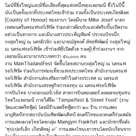
มู
ไมน์ที่ยิ่งใหญ่และมีชื่อเสียงที่สุดแห่งหนึ่งของเยอรมนี ซึ่งในปีนี้
ล
นับเป็นครั้งแรกที่ประเทศไทยเข้าร่วม รวมทั้งเป็นประเทศเกียรติยศ
ทั่
(Country of Honour) ของงานฯ โดยมีนาย Mike Josef นายก
ว
เทศมนตรีนครแฟรงก์เฟิร์ต ร่วมกล่าวต้อนรับและตัดริบบิ้นเปิดงาน
ไ
อย่างเป็นทางการ และมีนางสาวประเพ็ญพิมพ์ ประจนปัจจนึก
ป
กงสุลใหญ่ ณ นครมิวนิก และนายณัฐพงศ์ ลัทธพิพัฒน์ กงสุลใหญ่
ณ นครแฟรงก์เฟิร์ต เข้าร่วมพิธีเปิดด้วย รวมผู้เข้าร่วมงานฯ จาก
เยอรมนีและนานาประเทศกว่า ๕๐,๐๐๐ คน
บ
งาน MainThailandFest จัดขึ้นโดยสถานกงสุลใหญ่ ณ นครแฟ
ริ
รงก์เฟิร์ต ร่วมกับการท่องเที่ยวแห่งประเทศไทย สำนักงานนครแฟ
ก
รงก์เฟิร์ต สำนักงานส่งเสริมการค้าในต่างประเทศ ณ นครแฟ
า
รงก์เฟิร์ต สำนักงานเศรษฐกิจการลงทุน ณ นครแฟรงก์เฟิร์ต
ร
การบินไทย บางกอกแอร์เวย์ส สายการบินคอนดอร์ ตลอดจนชุมชน
ง
ไทยในเยอรมนี ภายใต้ธีม “Tempelfest & Street Food” (งาน
า
วัดและสตรีทฟู้ด) โดยมีร้านสตรีทฟู้ดกว่า ๒๐ ร้าน การแสดง
น
นาฏศิลป์จากสถาบันบัณฑิตพัฒนศิลป์ ดนตรีไทยและดนตรีร่วมสมัย
ก
การแสดงมวยไทยโดยกลุ่ม Maingym Frankfurt และนักชกชื่อดัง
ง
“ซุปเปอร์เล็ก เกียรติหมู่ ๙” การแสดงโขนเยาวชนโดยนักเรียนจาก
สุ