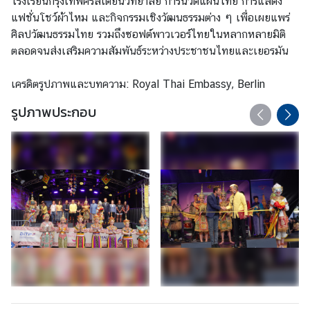
โรงเรียนกรุงเทพคริสเตียนวิทยาลัย การนวดแผนไทย การแสดง
ล
แฟชั่นโชว์ผ้าไหม และกิจกรรมเชิงวัฒนธรรมต่าง ๆ เพื่อเผยแพร่
ศิลปวัฒนธรรมไทย รวมถึงซอฟต์พาวเวอร์ไทยในหลากหลายมิติ
ตลอดจนส่งเสริมความสัมพันธ์ระหว่างประชาชนไทยและเยอรมัน
คำ
แ
เครดิตรูปภาพและบทความ: Royal Thai Embassy, Berlin
น
ะ
รูปภาพประกอบ
นำ
ป
ร
ะ
ช
า
สั
ม
พั
น