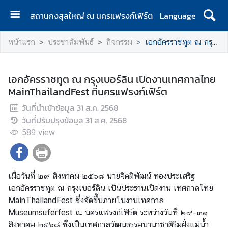
สถานกงสุลใหญ่ ณ นครแฟรงก์เฟิร์ต
Language
ห
หน้าแรก
ประชาสัมพันธ์
กิจกรรม
เอกอัครราชทูต ณ กรุงเบอร์ลิน เปิดงานเทศกาลไทย MainThailandFest ที่นครแฟรงก์เฟิร์ต
น้
า
แ
เอกอัครราชทูต ณ กรุงเบอร์ลิน เปิดงานเทศกาลไทย
ร
MainThailandFest ที่นครแฟรงก์เฟิร์ต
ก
วันที่นำเข้าข้อมูล
31 ส.ค. 2568
ป
วันที่ปรับปรุงข้อมูล
31 ส.ค. 2568
ร
589
view
ะ
ก
า
เมื่อวันที่ ๒๙ สิงหาคม ๒๕๖๘ นายจิตติพัฒน์ ทองประเสริฐ
ศ
เอกอัครราชทูต ณ กรุงเบอร์ลิน เป็นประธานเปิดงาน เทศกาลไทย
MainThailandFest ซึ่งจัดขึ้นภายในงานเทศกาล
ข้
Museumsuferfest ณ นครแฟรงก์เฟิร์ต ระหว่างวันที่ ๒๙–๓๑
อ
สิงหาคม ๒๕๖๘ ซึ่งเป็นเทศกาลวัฒนธรรมนานาชาติริมฝั่งแม่น้ำ